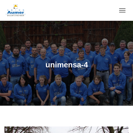
N
A
V
I
G
A
T
I
O
unimensa-4
N
U
M
S
C
H
A
L
T
E
N