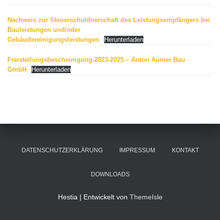
Nachweis zur Steuerschuldnerschaft des Leistungsempfängers bei
Bauleistungen und/oder
Gebäudereinigungsleistungen
Herunterladen
Freistellungsbescheinigung-2023-2025 – Anton Aumer Bau
GmbH
Herunterladen
DATENSCHUTZERKLÄRUNG
IMPRESSUM
KONTAKT
DOWNLOADS
Hestia | Entwickelt von
ThemeIsle