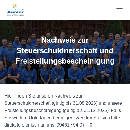
N
A
V
I
G
Nachweis zur
A
T
Steuerschuldnerschaft und
I
Freistellungsbescheinigung
O
N
U
M
S
C
H
Hier finden Sie unseren Nachweis zur
A
Steuerschuldnerschaft (gültig bis 31.08.2023) und unsere
L
T
Freistellungsbescheinigung (gültig bis 31.12.2025). Falls
E
Sie weitere Unterlagen benötigen, wenden Sie sich bitte
N
direkt telefonisch an uns: 09461 / 94 07 – 0