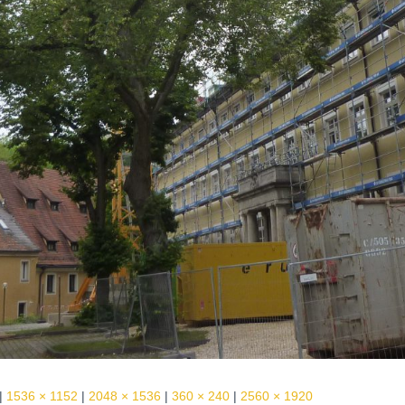
|
1536 × 1152
|
2048 × 1536
|
360 × 240
|
2560 × 1920