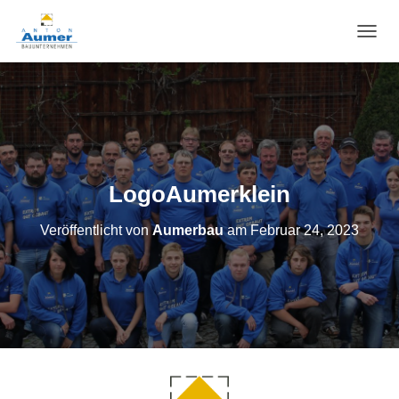
N
A
V
I
G
A
T
I
O
LogoAumerklein
N
U
Veröffentlicht von
Aumerbau
am
Februar 24, 2023
M
S
C
H
A
L
T
E
N