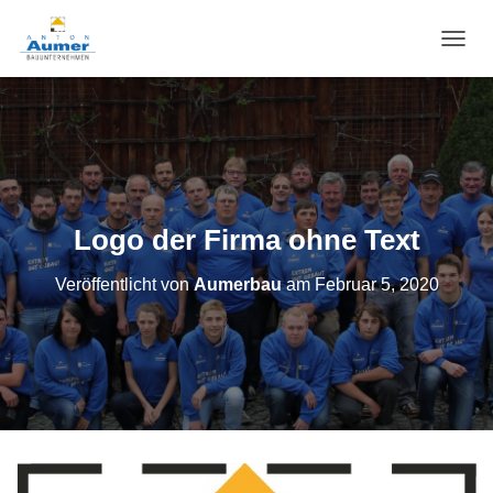
N
A
V
I
G
A
T
I
O
Logo der Firma ohne Text
N
U
Veröffentlicht von
Aumerbau
am
Februar 5, 2020
M
S
C
H
A
L
T
E
N