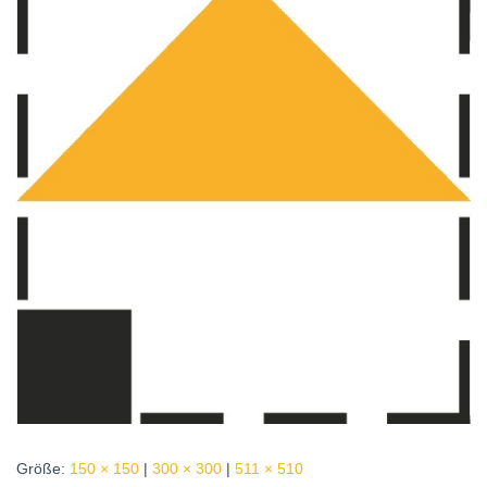
Größe:
150 × 150
|
300 × 300
|
511 × 510