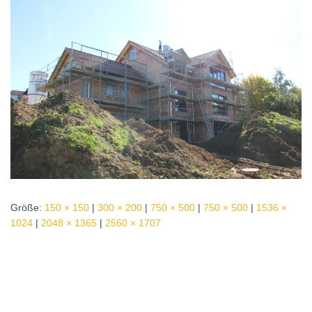
Größe:
150 × 150
|
300 × 200
|
750 × 500
|
750 × 500
|
1536 ×
1024
|
2048 × 1365
|
2560 × 1707