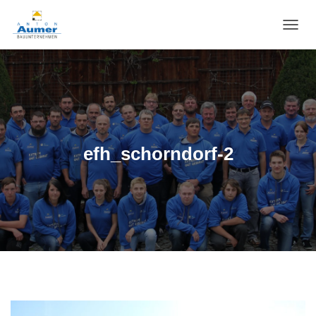
N
A
V
I
G
A
T
I
O
efh_schorndorf-2
N
U
M
S
C
H
A
L
T
E
N