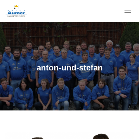
N
A
V
I
G
A
T
I
O
anton-und-stefan
N
U
M
S
C
H
A
L
T
E
N