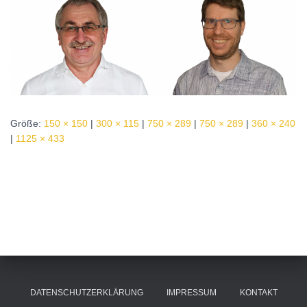
Größe:
150 × 150
|
300 × 115
|
750 × 289
|
750 × 289
|
360 × 240
|
1125 × 433
DATENSCHUTZERKLÄRUNG
IMPRESSUM
KONTAKT