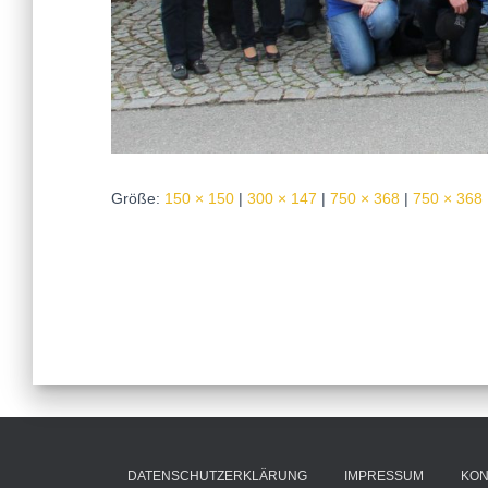
Größe:
150 × 150
|
300 × 147
|
750 × 368
|
750 × 368
DATENSCHUTZERKLÄRUNG
IMPRESSUM
KON