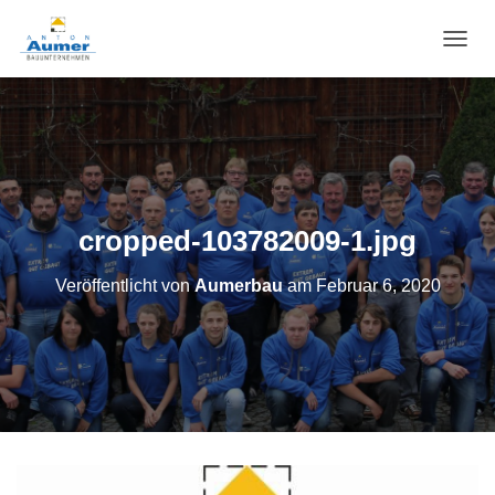
N
A
V
I
G
A
T
I
O
cropped-103782009-1.jpg
N
U
Veröffentlicht von
Aumerbau
am
Februar 6, 2020
M
S
C
H
A
L
T
E
N