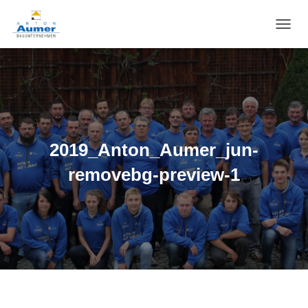
N
A
V
I
G
A
T
I
O
2019_Anton_Aumer_jun-
N
U
removebg-preview-1
M
S
C
H
A
L
T
E
N